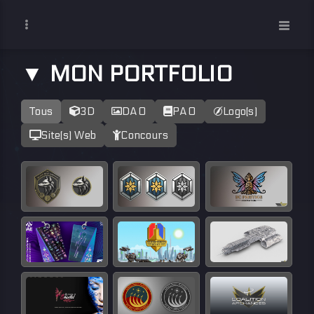
▼ MON PORTFOLIO
Tous
3D
DAO
PAO
Logo(s)
Site(s) Web
Concours